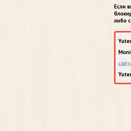
Если в
блоки
либо 
Yutex
Moni
сайт
Yute