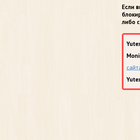
Если в
блоки
либо 
Yutex
Moni
сайт
Yute