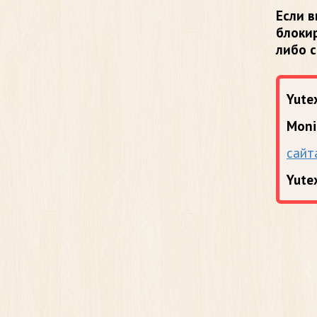
Если в
блоки
либо 
Yutex
Moni
сайт
Yute