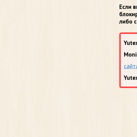
Если в
блоки
либо 
Yutex
Moni
сайт
Yute