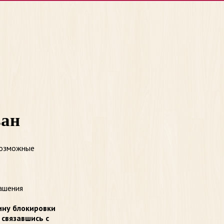
ван
возможные
ашения
ину блокировки
 связавшись с