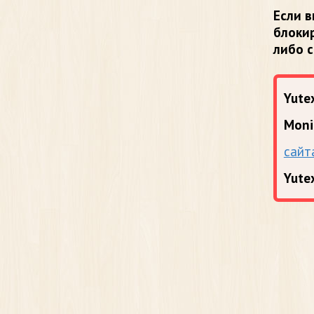
Если в
блоки
либо 
Yutex
Moni
сайт
Yute