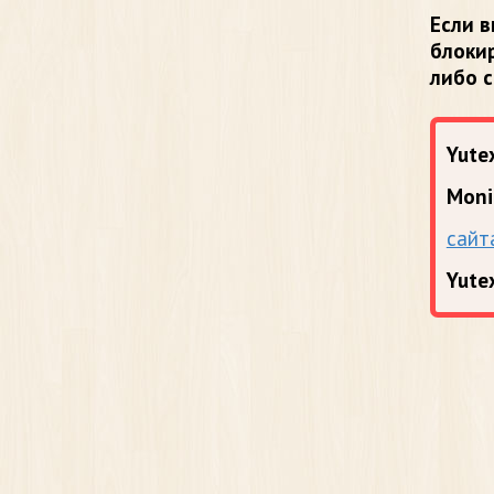
Если в
блоки
либо 
Yutex
Moni
сайт
Yute