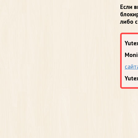
Если в
блоки
либо 
Yutex
Moni
сайт
Yute