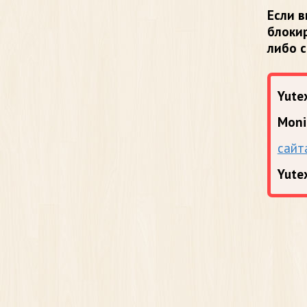
Если в
блоки
либо 
Yutex
Moni
сайт
Yute