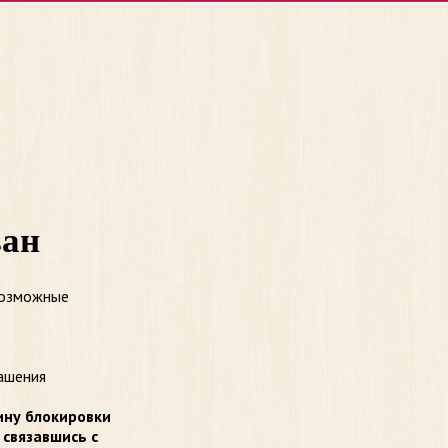
ван
возможные
ашения
ину блокировки
 связавшись с