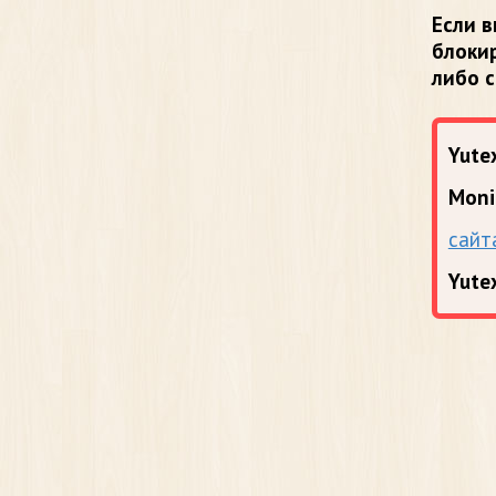
Если в
блоки
либо 
Yutex
Moni
сайт
Yute