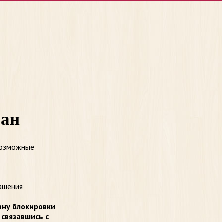
ван
возможные
ашения
ину блокировки
 связавшись с