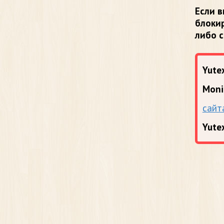
Если в
блоки
либо 
Yutex
Moni
сайт
Yute