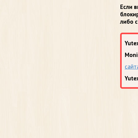
Если в
блоки
либо 
Yutex
Moni
сайт
Yute