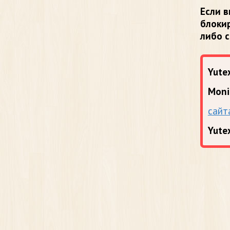
Если в
блоки
либо 
Yutex
Moni
сайт
Yute