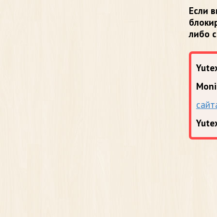
Если в
блоки
либо 
Yutex
Moni
сайт
Yute