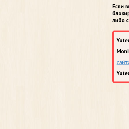
Если в
блоки
либо 
Yutex
Moni
сайт
Yute