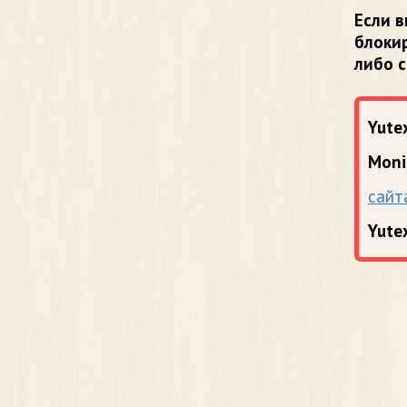
Если в
блоки
либо 
Yutex
Moni
сайт
Yute