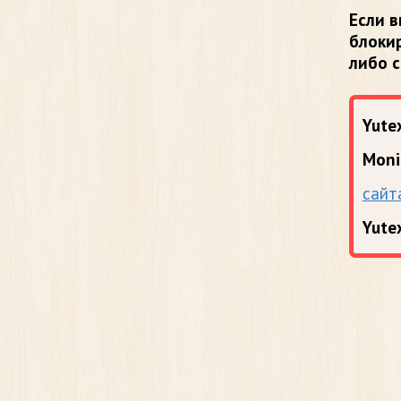
Если в
блоки
либо 
Yutex
Moni
сайт
Yute