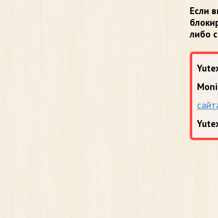
Если в
блоки
либо 
Yutex
Moni
сайт
Yute