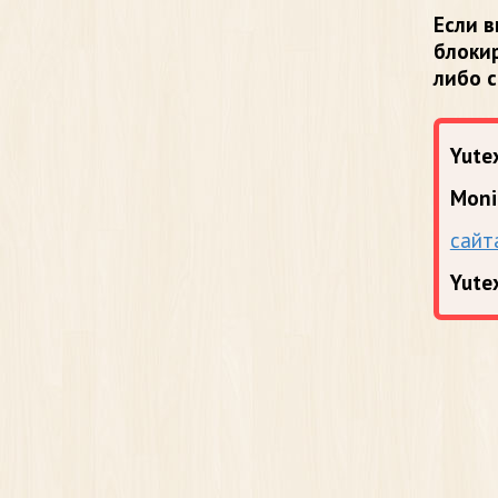
Если в
блоки
либо 
Yutex
Moni
сайт
Yute