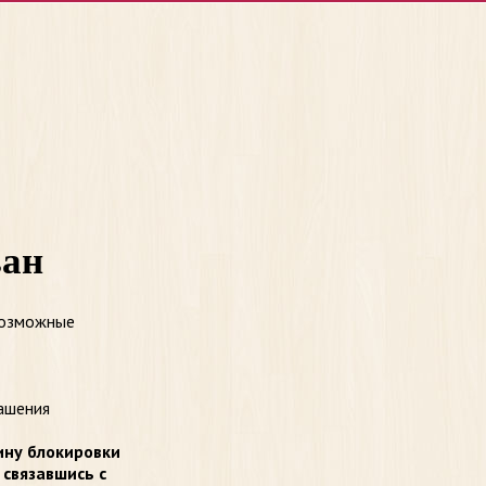
ван
возможные
ашения
ину блокировки
 связавшись с